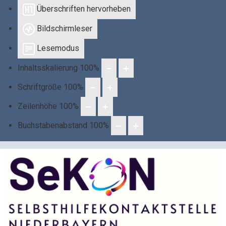
Überschriften hervorheben
Bildschirmleser
Lesemodus
Inhaltsskalierung
100
%
Schriftgröße
100
%
Zeilenhöhe
100
%
Buchstabenabstand
100
%