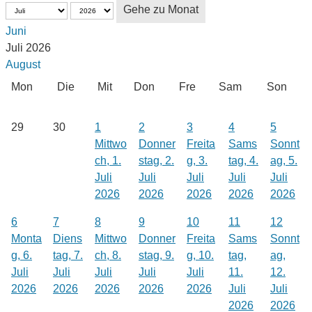
Gehe zu Monat
Juni
Juli 2026
August
Mon
Die
Mit
Don
Fre
Sam
Son
29
30
1
2
3
4
5
Mittwo
Donner
Freita
Sams
Sonnt
ch, 1.
stag, 2.
g, 3.
tag, 4.
ag, 5.
Juli
Juli
Juli
Juli
Juli
2026
2026
2026
2026
2026
6
7
8
9
10
11
12
Monta
Diens
Mittwo
Donner
Freita
Sams
Sonnt
g, 6.
tag, 7.
ch, 8.
stag, 9.
g, 10.
tag,
ag,
Juli
Juli
Juli
Juli
Juli
11.
12.
2026
2026
2026
2026
2026
Juli
Juli
2026
2026