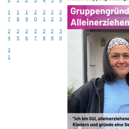
0
1
2
3
4
5
6
1
1
1
2
2
2
2
7
8
9
0
1
2
3
2
2
2
2
2
2
3
4
5
6
7
8
9
0
3
1