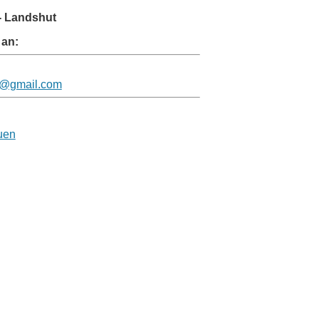
- Landshut
 an:
n@gmail.com
uen