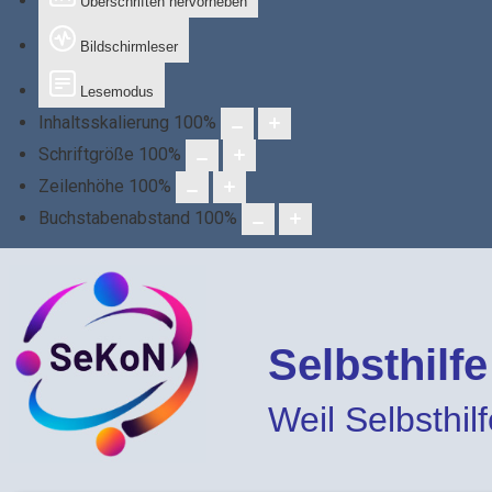
Überschriften hervorheben
Bildschirmleser
Lesemodus
Inhaltsskalierung
100
%
Schriftgröße
100
%
Zeilenhöhe
100
%
Buchstabenabstand
100
%
Selbsthilf
Weil Selbsthilfe