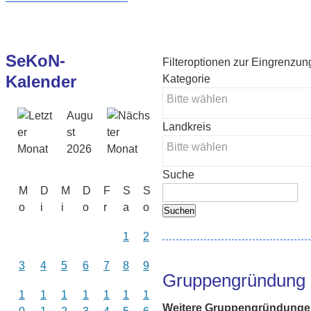
SeKoN-
Filteroptionen zur Eingrenzu
Kalender
Kategorie
Augu
Landkreis
st
2026
Suche
M
D
M
D
F
S
S
o
i
i
o
r
a
o
1
2
3
4
5
6
7
8
9
Gruppengründung 
1
1
1
1
1
1
1
Weitere Gruppengründunge