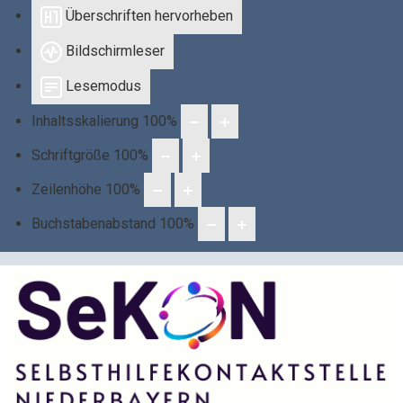
Überschriften hervorheben
Bildschirmleser
Lesemodus
Inhaltsskalierung
100
%
Schriftgröße
100
%
Zeilenhöhe
100
%
Buchstabenabstand
100
%