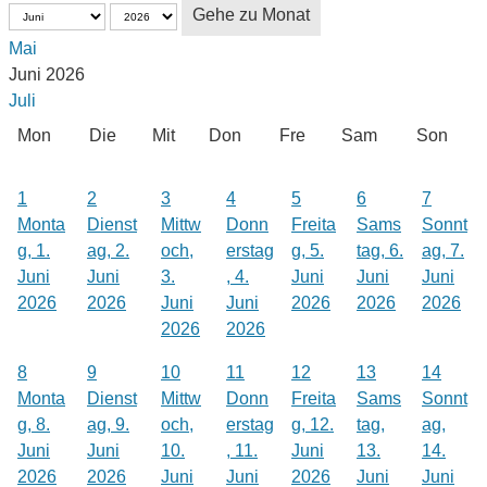
Gehe zu Monat
Mai
Juni 2026
Juli
Mon
Die
Mit
Don
Fre
Sam
Son
1
2
3
4
5
6
7
Monta
Dienst
Mittw
Donn
Freita
Sams
Sonnt
g, 1.
ag, 2.
och,
erstag
g, 5.
tag, 6.
ag, 7.
Juni
Juni
3.
, 4.
Juni
Juni
Juni
2026
2026
Juni
Juni
2026
2026
2026
2026
2026
8
9
10
11
12
13
14
Monta
Dienst
Mittw
Donn
Freita
Sams
Sonnt
g, 8.
ag, 9.
och,
erstag
g, 12.
tag,
ag,
Juni
Juni
10.
, 11.
Juni
13.
14.
2026
2026
Juni
Juni
2026
Juni
Juni