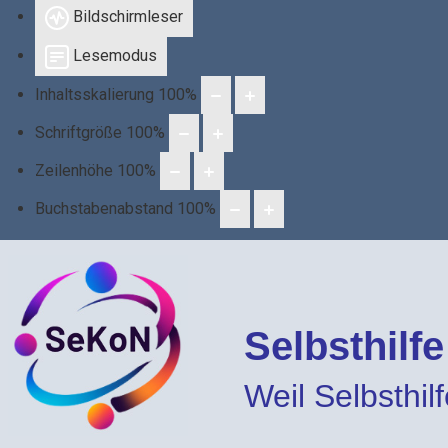
Bildschirmleser
Lesemodus
Inhaltsskalierung
100
%
Schriftgröße
100
%
Zeilenhöhe
100
%
Buchstabenabstand
100
%
Selbsthilf
Weil Selbsthilfe