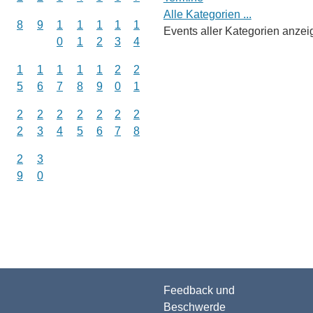
Alle Kategorien ...
8
9
1
1
1
1
1
Events aller Kategorien anzei
0
1
2
3
4
1
1
1
1
1
2
2
5
6
7
8
9
0
1
2
2
2
2
2
2
2
2
3
4
5
6
7
8
2
3
9
0
Feedback und
Beschwerde