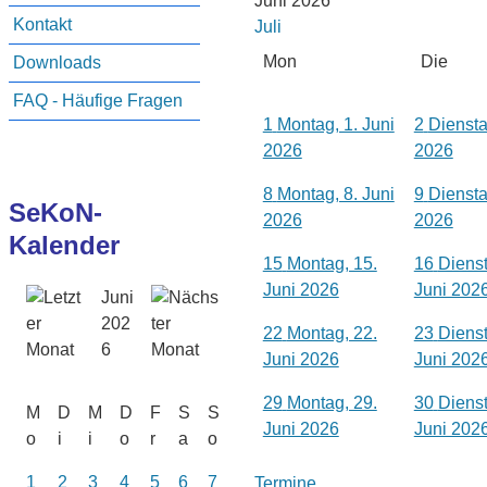
Juni 2026
Kontakt
Juli
Mon
Die
Downloads
FAQ - Häufige Fragen
1
Montag, 1. Juni
2
Diensta
2026
2026
8
Montag, 8. Juni
9
Diensta
SeKoN-
2026
2026
Kalender
15
Montag, 15.
16
Dienst
Juni 2026
Juni 202
Juni
202
22
Montag, 22.
23
Dienst
6
Juni 2026
Juni 202
29
Montag, 29.
30
Dienst
M
D
M
D
F
S
S
Juni 2026
Juni 202
o
i
i
o
r
a
o
1
2
3
4
5
6
7
Termine