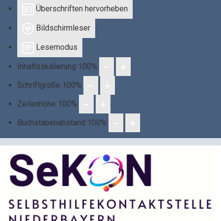
Überschriften hervorheben
Bildschirmleser
Lesemodus
Inhaltsskalierung
100
%
Schriftgröße
100
%
Zeilenhöhe
100
%
Buchstabenabstand
100
%