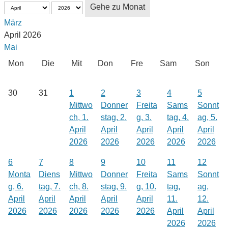
Gehe zu Monat
März
April 2026
Mai
Mon
Die
Mit
Don
Fre
Sam
Son
30
31
1
2
3
4
5
Mittwo
Donner
Freita
Sams
Sonnt
ch, 1.
stag, 2.
g, 3.
tag, 4.
ag, 5.
April
April
April
April
April
2026
2026
2026
2026
2026
6
7
8
9
10
11
12
Monta
Diens
Mittwo
Donner
Freita
Sams
Sonnt
g, 6.
tag, 7.
ch, 8.
stag, 9.
g, 10.
tag,
ag,
April
April
April
April
April
11.
12.
2026
2026
2026
2026
2026
April
April
2026
2026