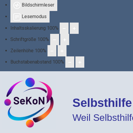
Bildschirmleser
Lesemodus
Inhaltsskalierung
100
%
Schriftgröße
100
%
Zeilenhöhe
100
%
Buchstabenabstand
100
%
Selbsthilf
Weil Selbsthilfe