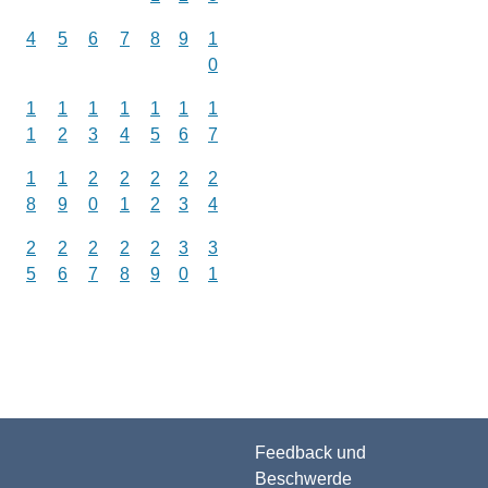
4
5
6
7
8
9
1
0
1
1
1
1
1
1
1
1
2
3
4
5
6
7
1
1
2
2
2
2
2
8
9
0
1
2
3
4
2
2
2
2
2
3
3
5
6
7
8
9
0
1
Feedback und
Beschwerde