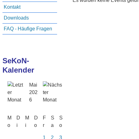
Es wurden keine Events gefu
Kontakt
Downloads
FAQ - Häufige Fragen
SeKoN-
Kalender
Mai
202
6
M
D
M
D
F
S
S
o
i
i
o
r
a
o
1
2
3