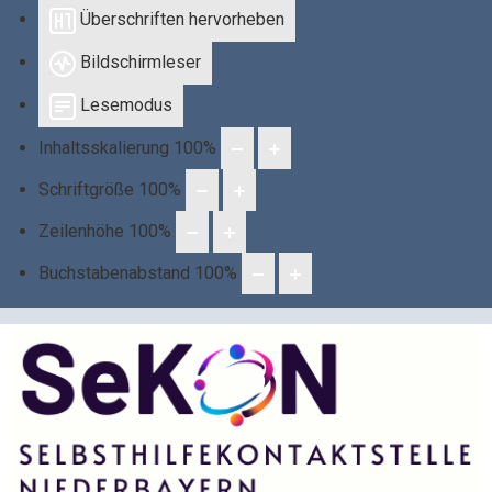
Überschriften hervorheben
Bildschirmleser
Lesemodus
Inhaltsskalierung
100
%
Schriftgröße
100
%
Zeilenhöhe
100
%
Buchstabenabstand
100
%