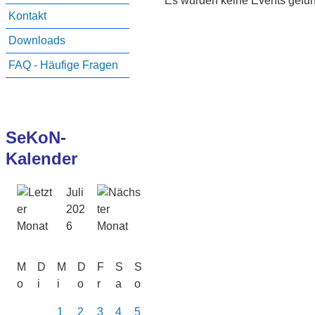
Es wurden keine Events gefu
Kontakt
Downloads
FAQ - Häufige Fragen
SeKoN-
Kalender
Juli
202
6
M
D
M
D
F
S
S
o
i
i
o
r
a
o
1
2
3
4
5