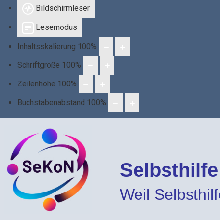
Bildschirmleser
Lesemodus
Inhaltsskalierung
100
%
Schriftgröße
100
%
Zeilenhöhe
100
%
Buchstabenabstand
100
%
Selbsthilf
Weil Selbsthilfe