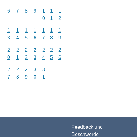
6
7
8
9
1
1
1
0
1
2
1
1
1
1
1
1
1
3
4
5
6
7
8
9
2
2
2
2
2
2
2
0
1
2
3
4
5
6
2
2
2
3
3
7
8
9
0
1
Feedback und
Beschwerde