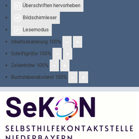
Überschriften hervorheben
Bildschirmleser
Lesemodus
Inhaltsskalierung
100
%
Schriftgröße
100
%
Zeilenhöhe
100
%
Buchstabenabstand
100
%